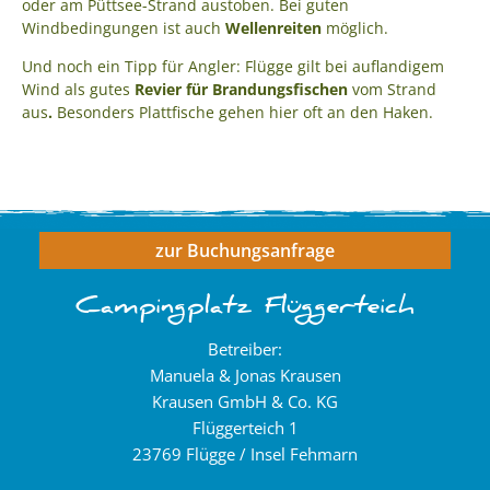
oder am Püttsee-Strand austoben. Bei guten
Windbedingungen ist auch
Wellenreiten
möglich.
Und noch ein Tipp für Angler: Flügge gilt bei auflandigem
Wind als gutes
Revier für Brandungsfischen
vom Strand
aus
.
Besonders Plattfische gehen hier oft an den Haken.
zur Buchungsanfrage
Campingplatz Flüggerteich
Betreiber:
Manuela & Jonas Krausen
Krausen GmbH & Co. KG
Flüggerteich 1
23769 Flügge / Insel Fehmarn