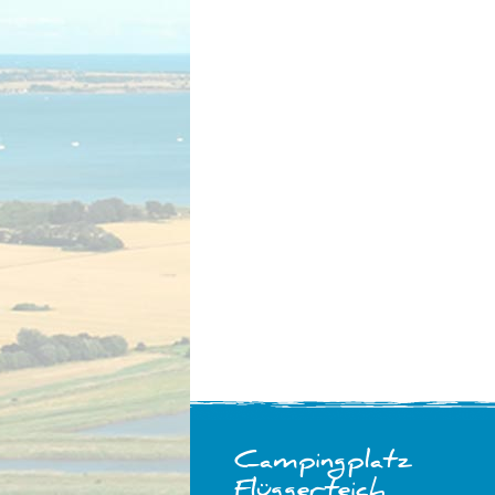
Campingplatz
Flüggerteich