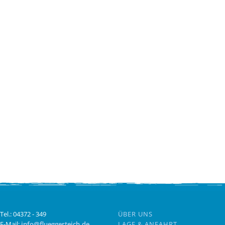
Tel.: 04372 - 349
ÜBER UNS
E-Mail:
info@flueggerteich.de
LAGE & ANFAHRT