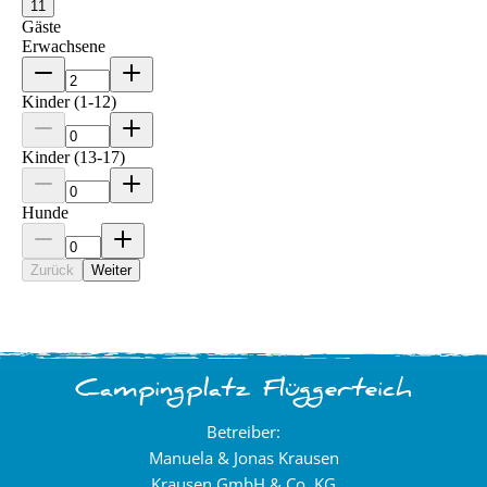
Campingplatz Flüggerteich
Betreiber:
Manuela & Jonas Krausen
Krausen GmbH & Co. KG