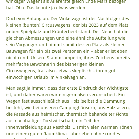
winkliger Wagen) als Allererste gleich Ende März bezogen
hat. Oha. Das konnte ja etwas werden…
Doch von Anfang an: Der Vinkelvagn ist der Nachfolger des
kleinen (bunten) Circuswagens, der bis 2023 auf dem Platz
neben Spielplatz und Kräuterbeet stand. Der Neue hat die
gleichen Abmessungen und eine ähnliche Aufteilung wie
sein Vorgänger und nimmt somit dessen Platz als kleiner
Bauwagen für ein bis zwei Personen ein – aber er ist eben
nicht rund. Unsere Stammcamperin, ihres Zeichens bereits
mehrfache Bewohnerin des bisherigen kleinen
Circuswagens, trat also - etwas skeptisch – ihren gut
einwöchigen Urlaub im Vinkelvagn an.
Man sagt ja immer, dass der erste Eindruck der Wichtigste
ist, und daher waren wir einigermaßen verunsichert: Ein
Wagen fast ausschließlich aus Holz (selbst die Dämmung
besteht, wie bei unseren Campinghäusern, aus Holzfasern,
die Fassade aus heimischer, thermisch behandelter Fichte
aus nachhaltiger Forstwirtschaft, ein Teil der
Innenverkleidung aus Restholz, ...) mit vielen warmen Tönen
und einem guten Raumklima - aber eben ohne rundes