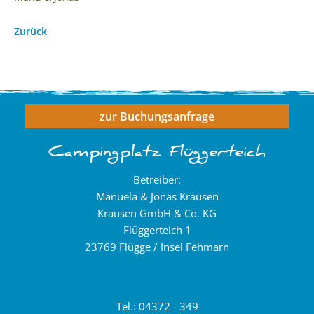
Zurück
zur Buchungsanfrage
Campingplatz Flüggerteich
Betreiber:
Manuela & Jonas Krausen
Krausen GmbH & Co. KG
Flüggerteich 1
23769 Flügge / Insel Fehmarn
Tel.: 04372 - 349